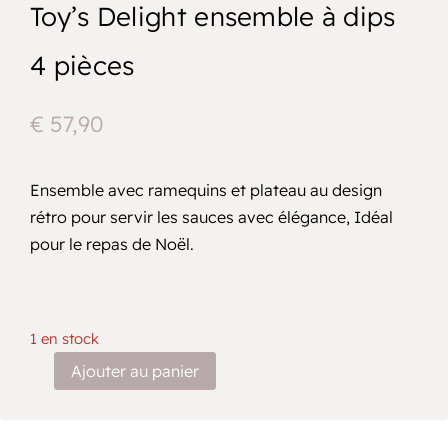
Toy’s Delight ensemble à dips
4 pièces
€
57,90
Ensemble avec ramequins et plateau au design
rétro pour servir les sauces avec élégance, Idéal
pour le repas de Noël.
1 en stock
A
Ajouter au panier
quantité
l
de
Toy’s
t
Delight
ensemble
e