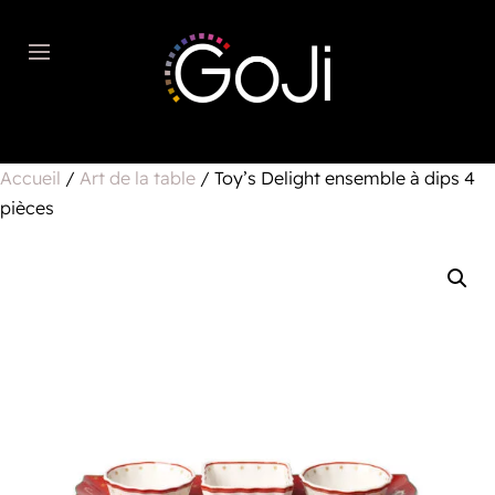
Accueil
/
Art de la table
/ Toy’s Delight ensemble à dips 4
pièces