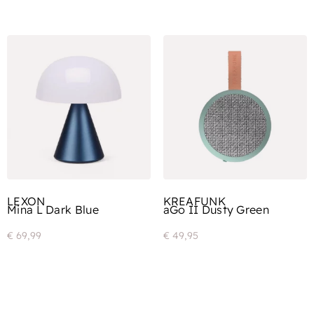
LEXON
KREAFUNK
Mina L Dark Blue
aGo II Dusty Green
€
69,99
€
49,95