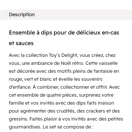
à
r
dips
4
Description
n
pièces
a
t
Ensemble à dips pour de délicieux en-cas
i
et sauces
v
e
Avec la collection Toy’s Delight, vous créez, chez
:
vous, une ambiance de Noël rétro. Cette vaisselle
est décorée avec des motifs pleins de fantaisie en
rouge, vert et blanc et éveille les souvenirs
d’enfance. À combiner, collectionner et offrir. Avec
cet ensemble de quatre pièces, surprenez votre
famille et vos invités avec des dips faits maison
pour agrémenter des crudités, des crackers et des
gressins. Faites plaisir à vos invités avec des petites
gourmandises. Le set se compose de :