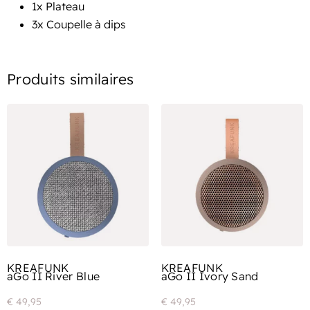
1x Plateau
3x Coupelle à dips
Produits similaires
KREAFUNK
KREAFUNK
aGo II River Blue
aGo II Ivory Sand
€
49,95
€
49,95