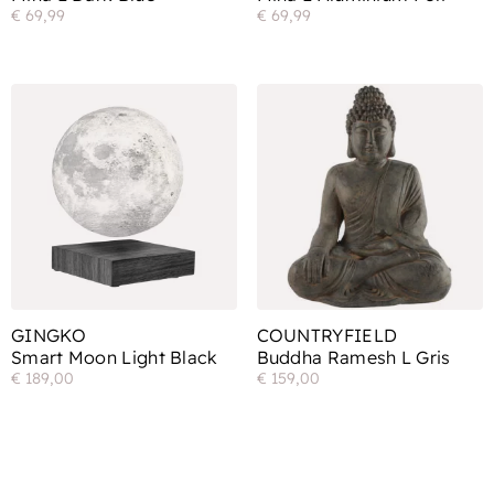
€
69,99
€
69,99
GINGKO
COUNTRYFIELD
Smart Moon Light Black
Buddha Ramesh L Gris
€
189,00
€
159,00