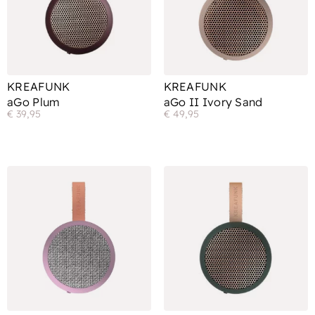
KREAFUNK
KREAFUNK
aGo Plum
aGo II Ivory Sand
€
39,95
€
49,95