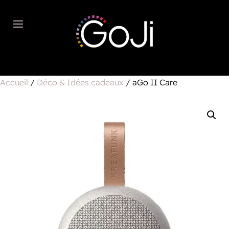
Accueil
/
Déco & Idées cadeaux
/ aGo II Care