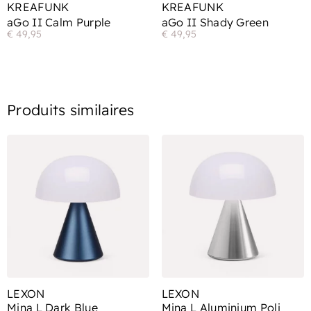
KREAFUNK
KREAFUNK
aGo II Calm Purple
aGo II Shady Green
€
49,95
€
49,95
Produits similaires
LEXON
LEXON
Mina L Dark Blue
Mina L Aluminium Poli