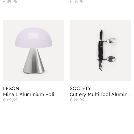
€
39,95
€
49,95
LEXON
SOCIETY
Mina L Aluminium Poli
Cutlery Multi Tool Aluminum
€
69,99
€
26,99